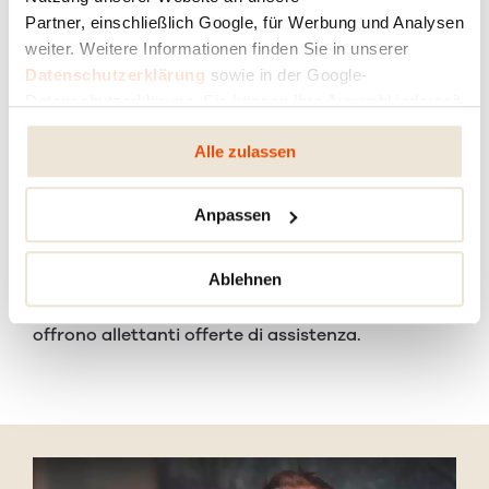
Partner, einschließlich Google, für Werbung und Analysen
Oltre alle stufe RIKA, i nostri PREMIUM PARTNER
weiter. Weitere Informationen finden Sie in unserer
offrono anche modelli di altri produttori,
Datenschutzerklärung
sowie in der Google-
incentrando tuttavia il loro assortimento
Datenschutzerklärung. Sie können Ihre Auswahl jederzeit
chiaramente sul marchio di qualità RIKA.
ändern oder widerrufen.
Alle zulassen
Anpassen
Approfittate dell’ampia offerta, della diversità e
delle possibilità di fare confronti diretti. I nostri
Ablehnen
PREMIUM PARTNER dispongono di know-how
fondato, vaste competenze consultive e vi
offrono allettanti offerte di assistenza.