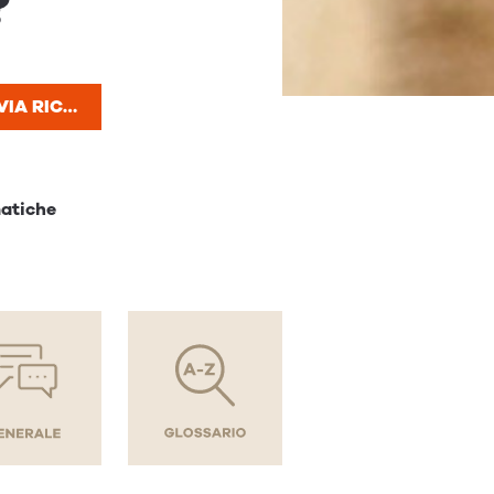
?
VIA RICERCA
matiche