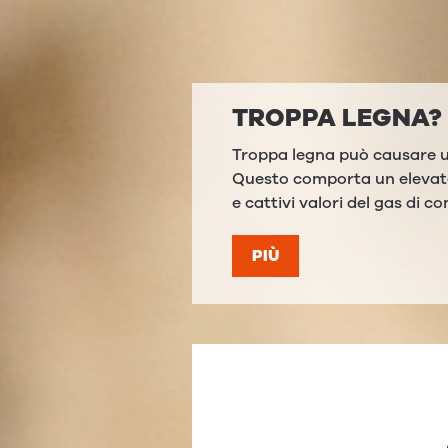
­NA?
COSA BISOGNA 
CENERE IN ECCES
ausare un surriscaldamento.
elevato sforzo del materiale
Questa cenere è un prodott
 gas di combustione.
quindi essere riutilizzata co
vostre piante in giardino.
PIÙ