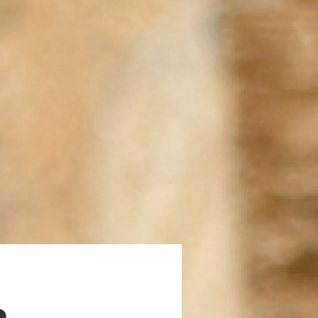
ETRA
­NAR­IA?
nno un
superficie
di grasso,
sono essere