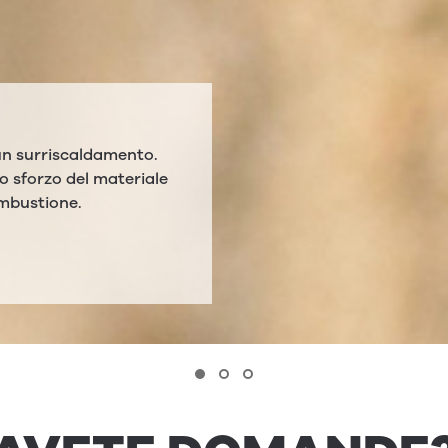
FARE CON LA
RIVES­TI­MEN­TO IN PI
­SO?
OLLARE O PIETRA ARE
o naturale e può
Le superficie in pietra naturale ha
me fertilizzante per le
importante vantaggio rispetto alle 
verniciate: impurità, come macchie 
colore o particelle di fuliggine, pos
facilmente rimosse.
PIÙ