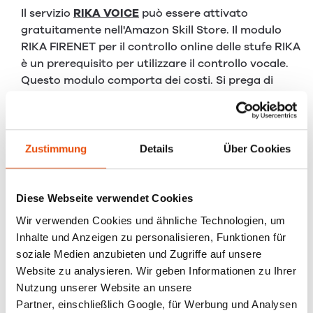
Il servizio
RIKA VOICE
può essere attivato
gratuitamente nell'Amazon Skill Store. Il modulo
RIKA FIRENET per il controllo online delle stufe RIKA
è un prerequisito per utilizzare il controllo vocale.
Questo modulo comporta dei costi. Si prega di
contattare il proprio
rivenditore RIKA
per
informazioni sul prezzo.
Zustimmung
Details
Über Cookies
+
Diese Webseite verwendet Cookies
ALTRI ARTICOLI INTERESSANTI
Wir verwenden Cookies und ähnliche Technologien, um
La stufa a pellet MASTERPIECE 1951:
Inhalte und Anzeigen zu personalisieren, Funktionen für
fuoco e storia
soziale Medien anzubieten und Zugriffe auf unsere
Website zu analysieren. Wir geben Informationen zu Ihrer
Quando una scintilla si trasforma in un
Nutzung unserer Website an unsere
fuoco che durerà per generazioni — 75 anni
Partner, einschließlich Google, für Werbung und Analysen