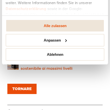
di RIKA
weiter. Weitere Informationen finden Sie in unserer
Datenschutzerklärung
sowie in der Google-
Datenschutzerklärung. Sie können Ihre Auswahl jederzeit
Calore silenzioso grazie alla tecnologia
ändern oder widerrufen.
intelligente: THE SOUND OF SILENCE MADE
Alle zulassen
BY RIKA
Anpassen
Perfetta eleganza ovale
Ablehnen
RIKAair – Scopri il riscaldamento
sostenibile ai massimi livelli
TORNARE