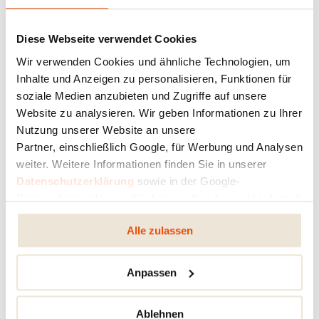
Funzionamento senza elettricità
Fiamma bella e silenziosa
Diese Webseite verwendet Cookies
Combustione senza fumo
Wir verwenden Cookies und ähnliche Technologien, um
Coperchio in vetro rimovibile
Inhalte und Anzeigen zu personalisieren, Funktionen für
Comodo caricamento dei pellet dall'alto
soziale Medien anzubieten und Zugriffe auf unsere
Facile pulizia dei vetri
Website zu analysieren. Wir geben Informationen zu Ihrer
Nutzung unserer Website an unsere
Tempo di combustione fino a 3 ore
Partner, einschließlich Google, für Werbung und Analysen
Quantità di pellet variabile
weiter. Weitere Informationen finden Sie in unserer
Materiali di alta qualità
Datenschutzerklärung
sowie in der Google-
Superficie resistente agli agenti atmosferici
Datenschutzerklärung. Sie können Ihre Auswahl jederzeit
Carrellato e quindi facile da spostare
ändern oder widerrufen.
Alle zulassen
Design puristico
Involucro di protezione disponibile come
accessorio
Anpassen
Ablehnen